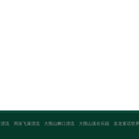
谷漂流
周洛飞瀑漂流
大围山狮口漂流
大围山溪谷乐园
皇龙童话世