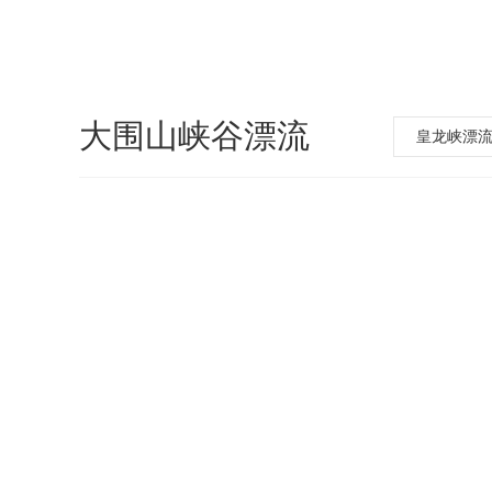
大围山峡谷漂流
皇龙峡漂