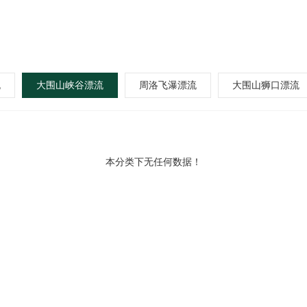
流
大围山峡谷漂流
周洛飞瀑漂流
大围山狮口漂流
本分类下无任何数据！